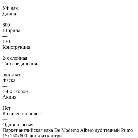
—
УФ лак
Длина
—
600
Ширина
—
130
Конструкция
—
2-х слойная
Тип соединения
—
шип-паз
Фаска
—
с 4-х сторон
Акция
—
Нет
Количество полос
—
Однополосная
Паркет английская елка De Moderno Albero дуб темный Primo
15х130х600 шип-паз кантри