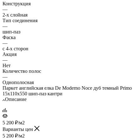
Конструкция
—
2-х слойная
Тип соединения
—
шип-паз
Фаска
—
с 4-х сторон
Акция
—
Нет
Количество полос
—
Однополосная
Паркет английская елка De Moderno Noce дуб темный Primo
15х110х550 шип-паз кантри
Описание
5 200
₽
/м2
Варианты цен
5 200
₽
/м2