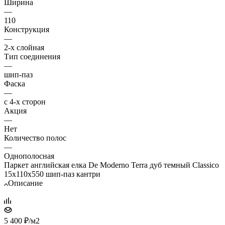
Ширина
—
110
Конструкция
—
2-х слойная
Тип соединения
—
шип-паз
Фаска
—
с 4-х сторон
Акция
—
Нет
Количество полос
—
Однополосная
Паркет английская елка De Moderno Terra дуб темный Classico
15х110х550 шип-паз кантри
Описание
5 400
₽
/м2