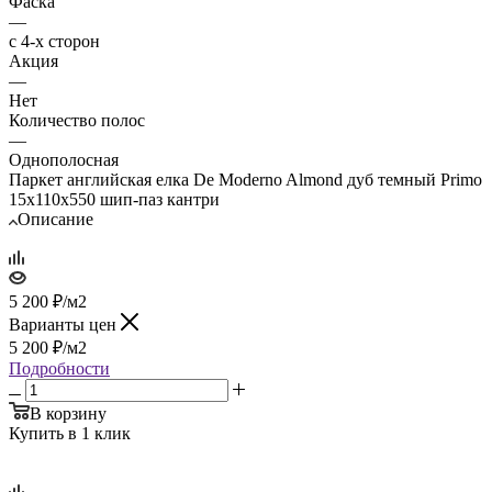
Фаска
—
с 4-х сторон
Акция
—
Нет
Количество полос
—
Однополосная
Паркет английская елка De Moderno Almond дуб темный Primo
15х110х550 шип-паз кантри
Описание
5 200
₽
/м2
Варианты цен
5 200
₽
/м2
Подробности
В корзину
Купить в 1 клик