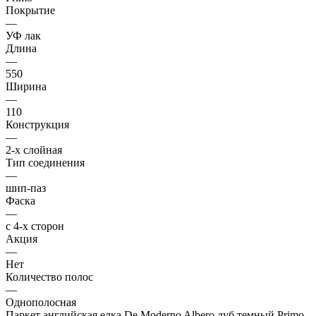
Покрытие
—
УФ лак
Длина
—
550
Ширина
—
110
Конструкция
—
2-х слойная
Тип соединения
—
шип-паз
Фаска
—
с 4-х сторон
Акция
—
Нет
Количество полос
—
Однополосная
Паркет английская елка De Moderno Albero дуб темный Primo